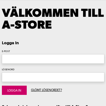
VÄLKOMMEN TILL
A-STORE
Logga In
E-POST
LÖSENORD
GLÖMT LÖSENORDET?
LOGGA IN