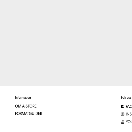
Information
Följ oss
OM A-STORE
FA
FORMATGUIDER
IN
YO