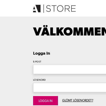
VÄLKOMMEN 
Logga In
E-POST
LÖSENORD
GLÖMT LÖSENORDET?
LOGGA IN