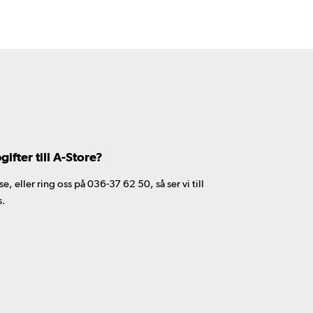
fter till A-Store?
 eller ring oss på 036-37 62 50, så ser vi till
s.