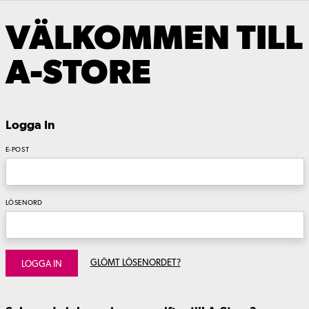
VÄLKOMMEN TILL
A-STORE
Logga In
E-POST
LÖSENORD
GLÖMT LÖSENORDET?
LOGGA IN