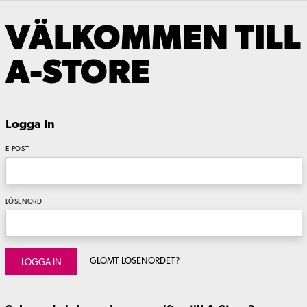
VÄLKOMMEN TILL
A-STORE
Logga In
E-POST
LÖSENORD
GLÖMT LÖSENORDET?
LOGGA IN