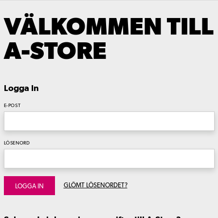
VÄLKOMMEN TILL
A-STORE
Logga In
E-POST
LÖSENORD
GLÖMT LÖSENORDET?
LOGGA IN