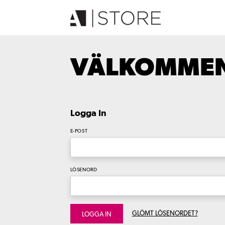
VÄLKOMMEN 
Logga In
E-POST
LÖSENORD
GLÖMT LÖSENORDET?
LOGGA IN