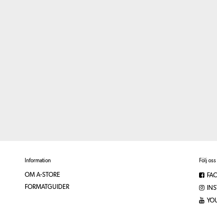
Information
Följ oss
OM A-STORE
FA
FORMATGUIDER
IN
YO