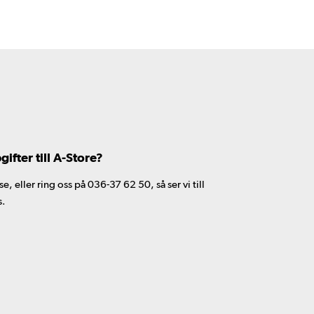
fter till A-Store?
 eller ring oss på 036-37 62 50, så ser vi till
s.