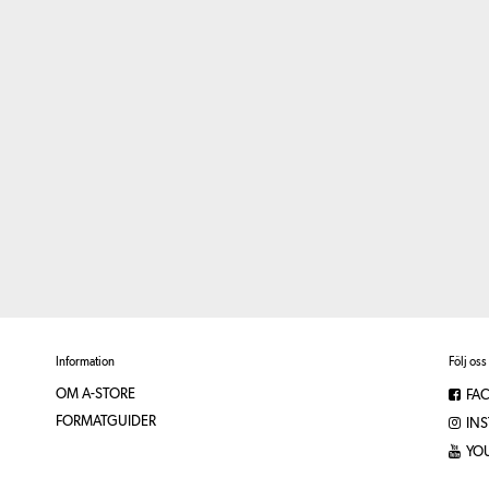
Information
Följ oss
OM A-STORE
FA
FORMATGUIDER
IN
YO