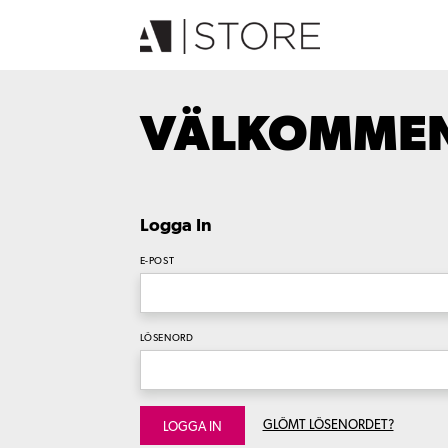
VÄLKOMMEN 
Logga In
E-POST
LÖSENORD
GLÖMT LÖSENORDET?
LOGGA IN