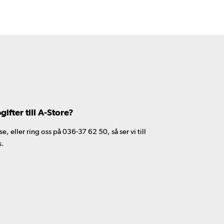
fter till A-Store?
 eller ring oss på 036-37 62 50, så ser vi till
s.