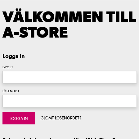
VÄLKOMMEN TILL
A-STORE
Logga In
E-POST
LÖSENORD
GLÖMT LÖSENORDET?
LOGGA IN