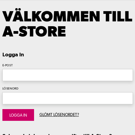
VÄLKOMMEN TILL
A-STORE
Logga In
E-POST
LÖSENORD
GLÖMT LÖSENORDET?
LOGGA IN