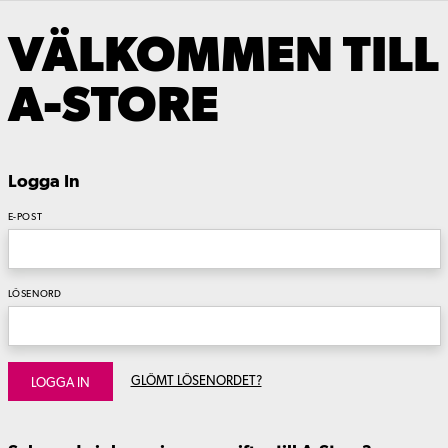
VÄLKOMMEN TILL
A-STORE
Logga In
E-POST
LÖSENORD
GLÖMT LÖSENORDET?
LOGGA IN