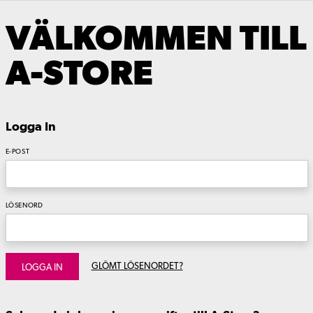
VÄLKOMMEN TILL
A-STORE
Logga In
E-POST
LÖSENORD
GLÖMT LÖSENORDET?
LOGGA IN