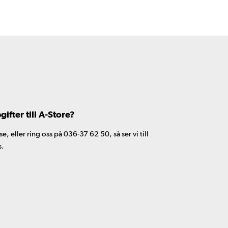
fter till A-Store?
 eller ring oss på 036-37 62 50, så ser vi till
s.