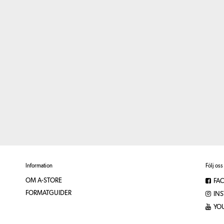
Information
Följ oss
OM A-STORE
FA
FORMATGUIDER
IN
YO