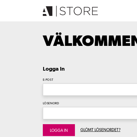
VÄLKOMMEN 
Logga In
E-POST
LÖSENORD
GLÖMT LÖSENORDET?
LOGGA IN