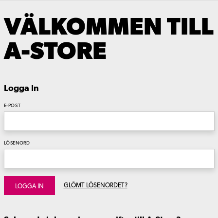
VÄLKOMMEN TILL
A-STORE
Logga In
E-POST
LÖSENORD
GLÖMT LÖSENORDET?
LOGGA IN