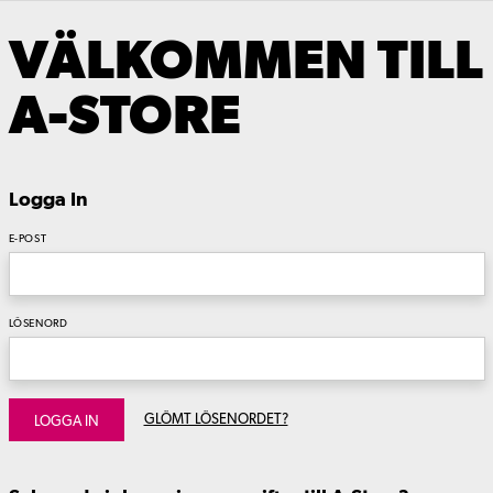
VÄLKOMMEN TILL
A-STORE
Logga In
E-POST
LÖSENORD
GLÖMT LÖSENORDET?
LOGGA IN