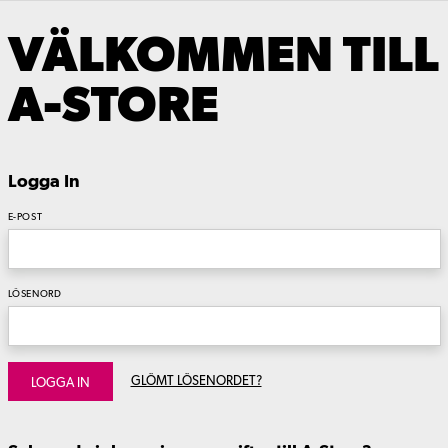
VÄLKOMMEN TILL
A-STORE
Logga In
E-POST
LÖSENORD
GLÖMT LÖSENORDET?
LOGGA IN