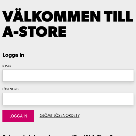
VÄLKOMMEN TILL
A-STORE
Logga In
E-POST
LÖSENORD
GLÖMT LÖSENORDET?
LOGGA IN