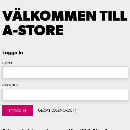
VÄLKOMMEN TILL
A-STORE
Logga In
E-POST
LÖSENORD
GLÖMT LÖSENORDET?
LOGGA IN