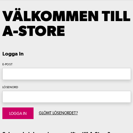
VÄLKOMMEN TILL
A-STORE
Logga In
E-POST
LÖSENORD
GLÖMT LÖSENORDET?
LOGGA IN