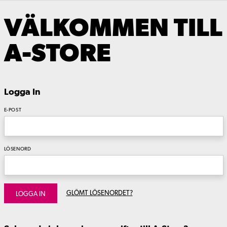
VÄLKOMMEN TILL
A-STORE
Logga In
E-POST
LÖSENORD
GLÖMT LÖSENORDET?
LOGGA IN