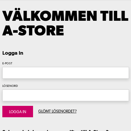
VÄLKOMMEN TILL
A-STORE
Logga In
E-POST
LÖSENORD
GLÖMT LÖSENORDET?
LOGGA IN