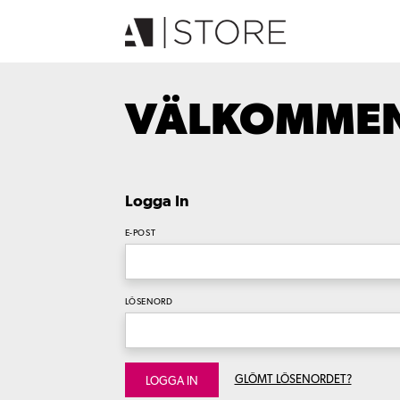
VÄLKOMMEN 
Logga In
E-POST
LÖSENORD
GLÖMT LÖSENORDET?
LOGGA IN