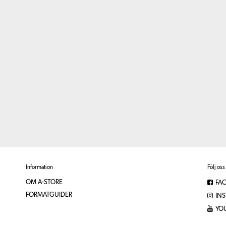
Information
Följ oss
OM A-STORE
FA
FORMATGUIDER
IN
YO