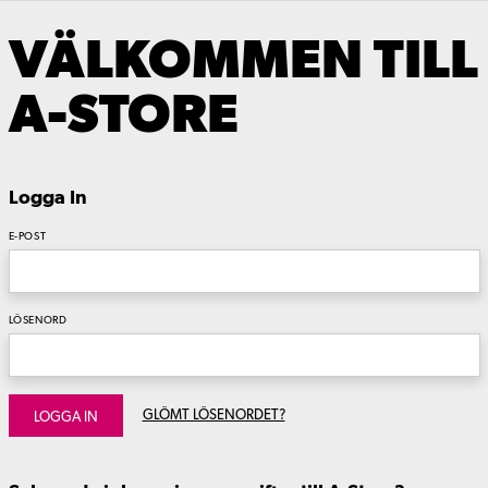
VÄLKOMMEN TILL
A-STORE
Logga In
E-POST
LÖSENORD
GLÖMT LÖSENORDET?
LOGGA IN