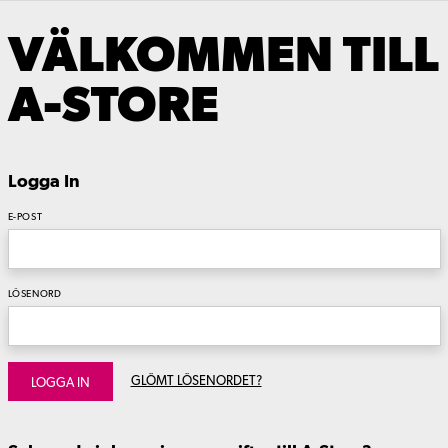
VÄLKOMMEN TILL
A-STORE
Logga In
E-POST
LÖSENORD
GLÖMT LÖSENORDET?
LOGGA IN