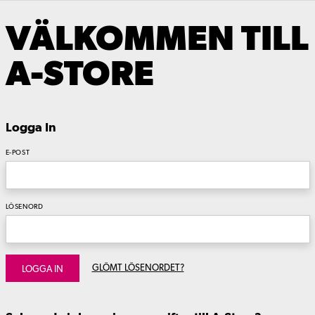
VÄLKOMMEN TILL
A-STORE
Logga In
E-POST
LÖSENORD
GLÖMT LÖSENORDET?
LOGGA IN