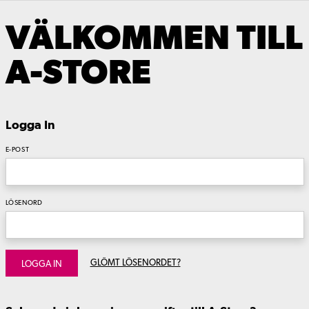
VÄLKOMMEN TILL
A-STORE
Logga In
E-POST
LÖSENORD
GLÖMT LÖSENORDET?
LOGGA IN