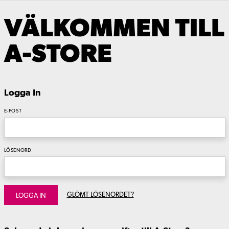
VÄLKOMMEN TILL
A-STORE
Logga In
E-POST
LÖSENORD
GLÖMT LÖSENORDET?
LOGGA IN