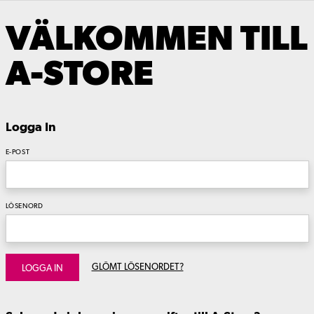
VÄLKOMMEN TILL
A-STORE
Logga In
E-POST
LÖSENORD
GLÖMT LÖSENORDET?
LOGGA IN