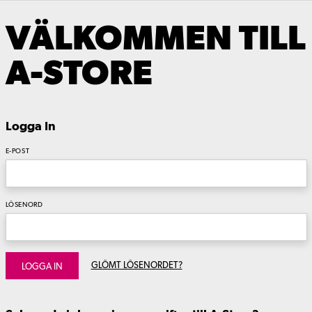
VÄLKOMMEN TILL
A-STORE
Logga In
E-POST
LÖSENORD
GLÖMT LÖSENORDET?
LOGGA IN