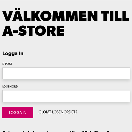
VÄLKOMMEN TILL
A-STORE
Logga In
E-POST
LÖSENORD
GLÖMT LÖSENORDET?
LOGGA IN